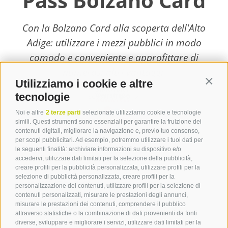
Pass Bolzano Card
Con la Bolzano Card alla scoperta dell'Alto
Adige: utilizzare i mezzi pubblici in modo
comodo e conveniente e approfittare di
numerosi altri vantaggi.
Utilizziamo i cookie e altre
Contin
tecnologie
scopri di più
Noi e altre
2 terze parti
selezionate utilizziamo cookie e tecnologie
simili. Questi strumenti sono essenziali per garantire la fruizione dei
contenuti digitali, migliorare la navigazione e, previo tuo consenso,
per scopi pubblicitari. Ad esempio, potremmo utilizzare i tuoi dati per
le seguenti finalità: archiviare informazioni su dispositivo e/o
Contatto
accedervi, utilizzare dati limitati per la selezione della pubblicità,
creare profili per la pubblicità personalizzata, utilizzare profili per la
selezione di pubblicità personalizzata, creare profili per la
Tourist Info Laives
personalizzazione dei contenuti, utilizzare profili per la selezione di
Bronzolo Vadena
contenuti personalizzati, misurare le prestazioni degli annunci,
misurare le prestazioni dei contenuti, comprendere il pubblico
Via J.-F.-Kennedy 88
attraverso statistiche o la combinazione di dati provenienti da fonti
39055
Laives
diverse, sviluppare e migliorare i servizi, utilizzare dati limitati per la