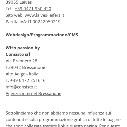
39055 Laives
Tel.:
+39 0471 950 420
Sito web:
www.laives-leifers.it
Partita IVA: IT 00242050219
Webdesign/Programmazione/CMS
With passion by
Consisto srl
Via Brennero 28
I-39042 Bressanone
Alto Adige - Italia
T. +39 0472 251616
info@consisto.it
Agenzia internet Bressanone
Sottolineiamo che non abbiamo nessuna influenza sui
contenuti e sulla programmazione grafica di tutte le pagine
che sono collegate tramite link a questa pagina. Per questo