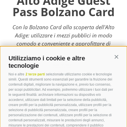
Alto Adige Guest
Pass Bolzano Card
Con la Bolzano Card alla scoperta dell'Alto
Adige: utilizzare i mezzi pubblici in modo
comodo e conveniente e approfittare di
numerosi altri vantaggi.
Utilizziamo i cookie e altre
Contin
tecnologie
scopri di più
Noi e altre
2 terze parti
selezionate utilizziamo cookie e tecnologie
simili. Questi strumenti sono essenziali per garantire la fruizione dei
contenuti digitali, migliorare la navigazione e, previo tuo consenso,
per scopi pubblicitari. Ad esempio, potremmo utilizzare i tuoi dati per
le seguenti finalità: archiviare informazioni su dispositivo e/o
Contatto
accedervi, utilizzare dati limitati per la selezione della pubblicità,
creare profili per la pubblicità personalizzata, utilizzare profili per la
selezione di pubblicità personalizzata, creare profili per la
Tourist Info Laives
personalizzazione dei contenuti, utilizzare profili per la selezione di
Bronzolo Vadena
contenuti personalizzati, misurare le prestazioni degli annunci,
misurare le prestazioni dei contenuti, comprendere il pubblico
Via J.-F.-Kennedy 88