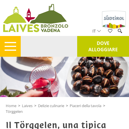
IT
DOVE
ALLOGGIARE
© Ass. turistica Laives/Thomas Monsorno
Home
>
Laives
>
Delizie culinarie
>
Piaceri della tavola
>
Törggelen
Il Törggelen, una tipica