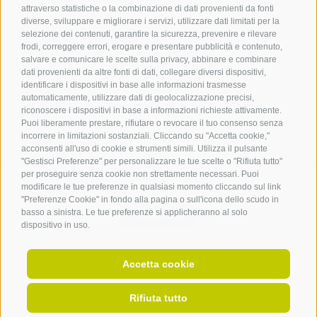
attraverso statistiche o la combinazione di dati provenienti da fonti
39055
Laives
diverse, sviluppare e migliorare i servizi, utilizzare dati limitati per la
Tel.
+39 0471 950 420
selezione dei contenuti, garantire la sicurezza, prevenire e rilevare
info@laives-leifers.it
frodi, correggere errori, erogare e presentare pubblicità e contenuto,
salvare e comunicare le scelte sulla privacy, abbinare e combinare
dati provenienti da altre fonti di dati, collegare diversi dispositivi,
identificare i dispositivi in base alle informazioni trasmesse
automaticamente, utilizzare dati di geolocalizzazione precisi,
riconoscere i dispositivi in base a informazioni richieste attivamente.
Puoi liberamente prestare, rifiutare o revocare il tuo consenso senza
incorrere in limitazioni sostanziali. Cliccando su "Accetta cookie,"
acconsenti all'uso di cookie e strumenti simili. Utilizza il pulsante
"Gestisci Preferenze" per personalizzare le tue scelte o "Rifiuta tutto"
per proseguire senza cookie non strettamente necessari. Puoi
modificare le tue preferenze in qualsiasi momento cliccando sul link
"Preferenze Cookie" in fondo alla pagina o sull'icona dello scudo in
ARRIVO
basso a sinistra. Le tue preferenze si applicheranno al solo
dispositivo in uso.
Accetta cookie
Rifiuta tutto
Mappa del sito
.
Credits
.
Partner
.
Cookie Policy
.
Privacy
.
Preferenze Cookies
.
Partita IVA IT 00242050219