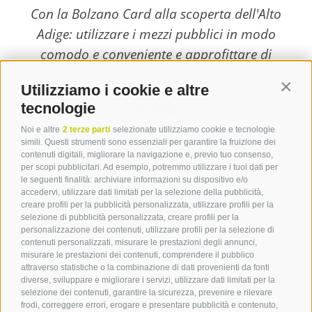
Con la Bolzano Card alla scoperta dell'Alto
Adige: utilizzare i mezzi pubblici in modo
comodo e conveniente e approfittare di
numerosi altri vantaggi.
Utilizziamo i cookie e altre
Contin
tecnologie
scopri di più
Noi e altre
2 terze parti
selezionate utilizziamo cookie e tecnologie
simili. Questi strumenti sono essenziali per garantire la fruizione dei
contenuti digitali, migliorare la navigazione e, previo tuo consenso,
per scopi pubblicitari. Ad esempio, potremmo utilizzare i tuoi dati per
le seguenti finalità: archiviare informazioni su dispositivo e/o
Contatto
accedervi, utilizzare dati limitati per la selezione della pubblicità,
creare profili per la pubblicità personalizzata, utilizzare profili per la
selezione di pubblicità personalizzata, creare profili per la
Tourist Info Laives
personalizzazione dei contenuti, utilizzare profili per la selezione di
Bronzolo Vadena
contenuti personalizzati, misurare le prestazioni degli annunci,
misurare le prestazioni dei contenuti, comprendere il pubblico
Via J.-F.-Kennedy 88
attraverso statistiche o la combinazione di dati provenienti da fonti
39055
Laives
diverse, sviluppare e migliorare i servizi, utilizzare dati limitati per la
Tel.
+39 0471 950 420
selezione dei contenuti, garantire la sicurezza, prevenire e rilevare
info@laives-leifers.it
frodi, correggere errori, erogare e presentare pubblicità e contenuto,