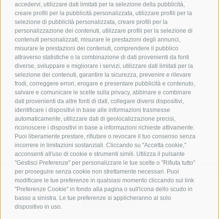
Contatto
accedervi, utilizzare dati limitati per la selezione della pubblicità,
creare profili per la pubblicità personalizzata, utilizzare profili per la
selezione di pubblicità personalizzata, creare profili per la
Tourist Info Laives
personalizzazione dei contenuti, utilizzare profili per la selezione di
Bronzolo Vadena
contenuti personalizzati, misurare le prestazioni degli annunci,
misurare le prestazioni dei contenuti, comprendere il pubblico
Via J.-F.-Kennedy 88
attraverso statistiche o la combinazione di dati provenienti da fonti
39055
Laives
diverse, sviluppare e migliorare i servizi, utilizzare dati limitati per la
Tel.
+39 0471 950 420
selezione dei contenuti, garantire la sicurezza, prevenire e rilevare
info@laives-leifers.it
frodi, correggere errori, erogare e presentare pubblicità e contenuto,
salvare e comunicare le scelte sulla privacy, abbinare e combinare
dati provenienti da altre fonti di dati, collegare diversi dispositivi,
identificare i dispositivi in base alle informazioni trasmesse
automaticamente, utilizzare dati di geolocalizzazione precisi,
riconoscere i dispositivi in base a informazioni richieste attivamente.
Puoi liberamente prestare, rifiutare o revocare il tuo consenso senza
incorrere in limitazioni sostanziali. Cliccando su "Accetta cookie,"
acconsenti all'uso di cookie e strumenti simili. Utilizza il pulsante
"Gestisci Preferenze" per personalizzare le tue scelte o "Rifiuta tutto"
per proseguire senza cookie non strettamente necessari. Puoi
modificare le tue preferenze in qualsiasi momento cliccando sul link
"Preferenze Cookie" in fondo alla pagina o sull'icona dello scudo in
ARRIVO
basso a sinistra. Le tue preferenze si applicheranno al solo
dispositivo in uso.