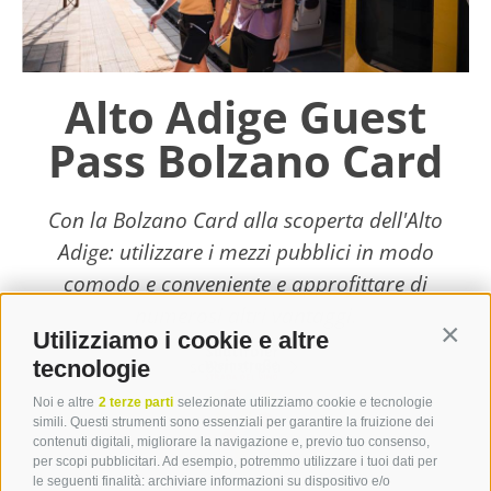
Alto Adige Guest
Pass Bolzano Card
Con la Bolzano Card alla scoperta dell'Alto
Adige: utilizzare i mezzi pubblici in modo
comodo e conveniente e approfittare di
numerosi altri vantaggi.
Utilizziamo i cookie e altre
Contin
tecnologie
scopri di più
Noi e altre
2 terze parti
selezionate utilizziamo cookie e tecnologie
simili. Questi strumenti sono essenziali per garantire la fruizione dei
contenuti digitali, migliorare la navigazione e, previo tuo consenso,
per scopi pubblicitari. Ad esempio, potremmo utilizzare i tuoi dati per
le seguenti finalità: archiviare informazioni su dispositivo e/o