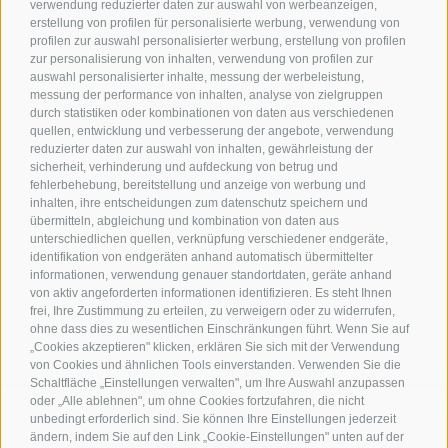
verwendung reduzierter daten zur auswahl von werbeanzeigen,
erstellung von profilen für personalisierte werbung, verwendung von
profilen zur auswahl personalisierter werbung, erstellung von profilen
Kontakt
zur personalisierung von inhalten, verwendung von profilen zur
auswahl personalisierter inhalte, messung der werbeleistung,
messung der performance von inhalten, analyse von zielgruppen
Tourist Info Leifers
durch statistiken oder kombinationen von daten aus verschiedenen
Branzoll Pfatten
quellen, entwicklung und verbesserung der angebote, verwendung
reduzierter daten zur auswahl von inhalten, gewährleistung der
J.-F.-Kennedy-Str. 88
sicherheit, verhinderung und aufdeckung von betrug und
39055
Leifers
fehlerbehebung, bereitstellung und anzeige von werbung und
Tel.
+39 0471 950 420
inhalten, ihre entscheidungen zum datenschutz speichern und
info@laives-leifers.it
übermitteln, abgleichung und kombination von daten aus
unterschiedlichen quellen, verknüpfung verschiedener endgeräte,
identifikation von endgeräten anhand automatisch übermittelter
informationen, verwendung genauer standortdaten, geräte anhand
von aktiv angeforderten informationen identifizieren. Es steht Ihnen
frei, Ihre Zustimmung zu erteilen, zu verweigern oder zu widerrufen,
ohne dass dies zu wesentlichen Einschränkungen führt. Wenn Sie auf
„Cookies akzeptieren" klicken, erklären Sie sich mit der Verwendung
von Cookies und ähnlichen Tools einverstanden. Verwenden Sie die
Schaltfläche „Einstellungen verwalten", um Ihre Auswahl anzupassen
oder „Alle ablehnen", um ohne Cookies fortzufahren, die nicht
unbedingt erforderlich sind. Sie können Ihre Einstellungen jederzeit
ändern, indem Sie auf den Link „Cookie-Einstellungen" unten auf der