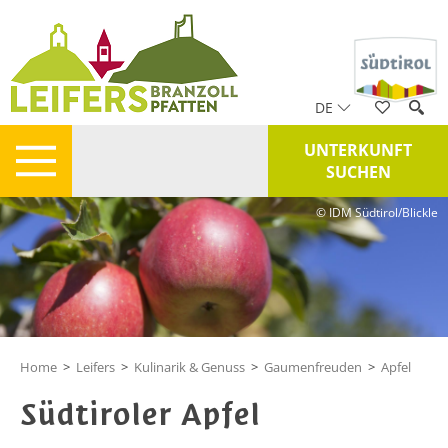
DE
UNTERKUNFT
SUCHEN
© IDM Südtirol/Blickle
Home
>
Leifers
>
Kulinarik & Genuss
>
Gaumenfreuden
>
Apfel
Südtiroler Apfel