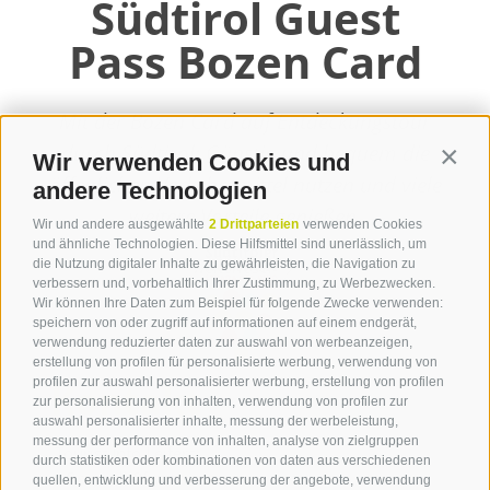
Südtirol Guest
Pass Bozen Card
Mit der Bozen Card auf Entdeckungstour
durch Südtirol: Günstig und bequem die
Wir verwenden Cookies und
Contin
öffenlichen Verkehrsmittel nutzen und viele
andere Technologien
weitere Vorteile genießen.
Wir und andere ausgewählte
2 Drittparteien
verwenden Cookies
und ähnliche Technologien. Diese Hilfsmittel sind unerlässlich, um
die Nutzung digitaler Inhalte zu gewährleisten, die Navigation zu
weiterlesen
verbessern und, vorbehaltlich Ihrer Zustimmung, zu Werbezwecken.
Wir können Ihre Daten zum Beispiel für folgende Zwecke verwenden:
speichern von oder zugriff auf informationen auf einem endgerät,
verwendung reduzierter daten zur auswahl von werbeanzeigen,
erstellung von profilen für personalisierte werbung, verwendung von
profilen zur auswahl personalisierter werbung, erstellung von profilen
Kontakt
zur personalisierung von inhalten, verwendung von profilen zur
auswahl personalisierter inhalte, messung der werbeleistung,
messung der performance von inhalten, analyse von zielgruppen
Tourist Info Leifers
durch statistiken oder kombinationen von daten aus verschiedenen
Branzoll Pfatten
quellen, entwicklung und verbesserung der angebote, verwendung