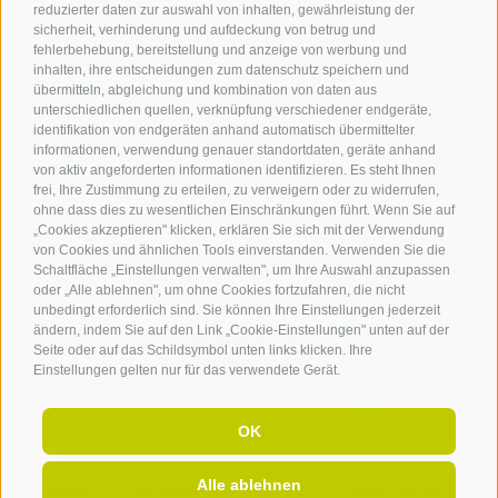
reduzierter daten zur auswahl von inhalten, gewährleistung der
J.-F.-Kennedy-Str. 88
sicherheit, verhinderung und aufdeckung von betrug und
39055
Leifers
fehlerbehebung, bereitstellung und anzeige von werbung und
Tel.
+39 0471 950 420
inhalten, ihre entscheidungen zum datenschutz speichern und
info@laives-leifers.it
übermitteln, abgleichung und kombination von daten aus
unterschiedlichen quellen, verknüpfung verschiedener endgeräte,
identifikation von endgeräten anhand automatisch übermittelter
informationen, verwendung genauer standortdaten, geräte anhand
von aktiv angeforderten informationen identifizieren. Es steht Ihnen
frei, Ihre Zustimmung zu erteilen, zu verweigern oder zu widerrufen,
ohne dass dies zu wesentlichen Einschränkungen führt. Wenn Sie auf
„Cookies akzeptieren" klicken, erklären Sie sich mit der Verwendung
von Cookies und ähnlichen Tools einverstanden. Verwenden Sie die
Schaltfläche „Einstellungen verwalten", um Ihre Auswahl anzupassen
oder „Alle ablehnen", um ohne Cookies fortzufahren, die nicht
unbedingt erforderlich sind. Sie können Ihre Einstellungen jederzeit
ändern, indem Sie auf den Link „Cookie-Einstellungen" unten auf der
ANREISE
Seite oder auf das Schildsymbol unten links klicken. Ihre
Einstellungen gelten nur für das verwendete Gerät.
OK
Alle ablehnen
Sitemap
.
Impressum
.
Partner
.
Cookie-Richtlinie
.