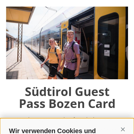
Südtirol Guest
Pass Bozen Card
Mit der Bozen Card auf Entdeckungstour
durch Südtirol: Günstig und bequem die
Wir verwenden Cookies und
Contin