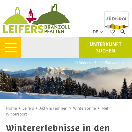
DE
UNTERKUNFT
SUCHEN
© Südtirols Süden/Roswitha Mair
Home
>
Leifers
>
Aktiv & Familien
>
Wintersonne
>
Mehr
Wintersport
Wintererlebnisse in den