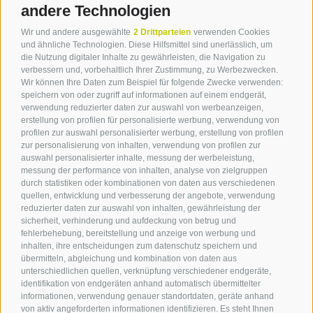
öffenlichen Verkehrsmittel nutzen und viele
andere Technologien
weitere Vorteile genießen.
Wir und andere ausgewählte
2 Drittparteien
verwenden Cookies
und ähnliche Technologien. Diese Hilfsmittel sind unerlässlich, um
die Nutzung digitaler Inhalte zu gewährleisten, die Navigation zu
weiterlesen
verbessern und, vorbehaltlich Ihrer Zustimmung, zu Werbezwecken.
Wir können Ihre Daten zum Beispiel für folgende Zwecke verwenden:
speichern von oder zugriff auf informationen auf einem endgerät,
verwendung reduzierter daten zur auswahl von werbeanzeigen,
erstellung von profilen für personalisierte werbung, verwendung von
profilen zur auswahl personalisierter werbung, erstellung von profilen
Kontakt
zur personalisierung von inhalten, verwendung von profilen zur
auswahl personalisierter inhalte, messung der werbeleistung,
messung der performance von inhalten, analyse von zielgruppen
Tourist Info Leifers
durch statistiken oder kombinationen von daten aus verschiedenen
Branzoll Pfatten
quellen, entwicklung und verbesserung der angebote, verwendung
reduzierter daten zur auswahl von inhalten, gewährleistung der
J.-F.-Kennedy-Str. 88
sicherheit, verhinderung und aufdeckung von betrug und
39055
Leifers
fehlerbehebung, bereitstellung und anzeige von werbung und
Tel.
+39 0471 950 420
inhalten, ihre entscheidungen zum datenschutz speichern und
info@laives-leifers.it
übermitteln, abgleichung und kombination von daten aus
unterschiedlichen quellen, verknüpfung verschiedener endgeräte,
identifikation von endgeräten anhand automatisch übermittelter
informationen, verwendung genauer standortdaten, geräte anhand
von aktiv angeforderten informationen identifizieren. Es steht Ihnen