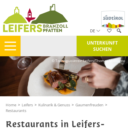
DE
UNTERKUNFT
SUCHEN
© Tourismusverein Leifers/Thomas Monsorno
Home
>
Leifers
>
Kulinarik & Genuss
>
Gaumenfreuden
>
Restaurants
Restaurants in Leifers-