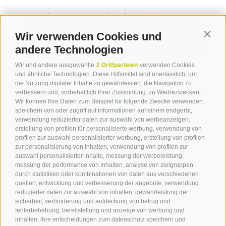
Mit der Bozen Card auf Entdeckungstour
durch Südtirol: Günstig und bequem die
Wir verwenden Cookies und
Contin
öffenlichen Verkehrsmittel nutzen und viele
andere Technologien
weitere Vorteile genießen.
Wir und andere ausgewählte
2 Drittparteien
verwenden Cookies
und ähnliche Technologien. Diese Hilfsmittel sind unerlässlich, um
die Nutzung digitaler Inhalte zu gewährleisten, die Navigation zu
weiterlesen
verbessern und, vorbehaltlich Ihrer Zustimmung, zu Werbezwecken.
Wir können Ihre Daten zum Beispiel für folgende Zwecke verwenden:
speichern von oder zugriff auf informationen auf einem endgerät,
verwendung reduzierter daten zur auswahl von werbeanzeigen,
erstellung von profilen für personalisierte werbung, verwendung von
profilen zur auswahl personalisierter werbung, erstellung von profilen
Kontakt
zur personalisierung von inhalten, verwendung von profilen zur
auswahl personalisierter inhalte, messung der werbeleistung,
messung der performance von inhalten, analyse von zielgruppen
Tourist Info Leifers
durch statistiken oder kombinationen von daten aus verschiedenen
Branzoll Pfatten
quellen, entwicklung und verbesserung der angebote, verwendung
reduzierter daten zur auswahl von inhalten, gewährleistung der
J.-F.-Kennedy-Str. 88
sicherheit, verhinderung und aufdeckung von betrug und
39055
Leifers
fehlerbehebung, bereitstellung und anzeige von werbung und
Tel.
+39 0471 950 420
inhalten, ihre entscheidungen zum datenschutz speichern und