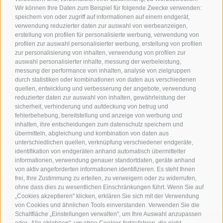
Wir können Ihre Daten zum Beispiel für folgende Zwecke verwenden:
speichern von oder zugriff auf informationen auf einem endgerät,
verwendung reduzierter daten zur auswahl von werbeanzeigen,
erstellung von profilen für personalisierte werbung, verwendung von
profilen zur auswahl personalisierter werbung, erstellung von profilen
Kontakt
zur personalisierung von inhalten, verwendung von profilen zur
auswahl personalisierter inhalte, messung der werbeleistung,
messung der performance von inhalten, analyse von zielgruppen
Tourist Info Leifers
durch statistiken oder kombinationen von daten aus verschiedenen
Branzoll Pfatten
quellen, entwicklung und verbesserung der angebote, verwendung
reduzierter daten zur auswahl von inhalten, gewährleistung der
J.-F.-Kennedy-Str. 88
sicherheit, verhinderung und aufdeckung von betrug und
39055
Leifers
fehlerbehebung, bereitstellung und anzeige von werbung und
Tel.
+39 0471 950 420
inhalten, ihre entscheidungen zum datenschutz speichern und
info@laives-leifers.it
übermitteln, abgleichung und kombination von daten aus
unterschiedlichen quellen, verknüpfung verschiedener endgeräte,
identifikation von endgeräten anhand automatisch übermittelter
informationen, verwendung genauer standortdaten, geräte anhand
von aktiv angeforderten informationen identifizieren. Es steht Ihnen
frei, Ihre Zustimmung zu erteilen, zu verweigern oder zu widerrufen,
ohne dass dies zu wesentlichen Einschränkungen führt. Wenn Sie auf
„Cookies akzeptieren" klicken, erklären Sie sich mit der Verwendung
von Cookies und ähnlichen Tools einverstanden. Verwenden Sie die
Schaltfläche „Einstellungen verwalten", um Ihre Auswahl anzupassen
oder „Alle ablehnen", um ohne Cookies fortzufahren, die nicht