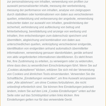
Kontakt
zur personalisierung von inhalten, verwendung von profilen zur
auswahl personalisierter inhalte, messung der werbeleistung,
messung der performance von inhalten, analyse von zielgruppen
Tourist Info Leifers
durch statistiken oder kombinationen von daten aus verschiedenen
Branzoll Pfatten
quellen, entwicklung und verbesserung der angebote, verwendung
reduzierter daten zur auswahl von inhalten, gewährleistung der
J.-F.-Kennedy-Str. 88
sicherheit, verhinderung und aufdeckung von betrug und
39055
Leifers
fehlerbehebung, bereitstellung und anzeige von werbung und
Tel.
+39 0471 950 420
inhalten, ihre entscheidungen zum datenschutz speichern und
info@laives-leifers.it
übermitteln, abgleichung und kombination von daten aus
unterschiedlichen quellen, verknüpfung verschiedener endgeräte,
identifikation von endgeräten anhand automatisch übermittelter
informationen, verwendung genauer standortdaten, geräte anhand
von aktiv angeforderten informationen identifizieren. Es steht Ihnen
frei, Ihre Zustimmung zu erteilen, zu verweigern oder zu widerrufen,
ohne dass dies zu wesentlichen Einschränkungen führt. Wenn Sie auf
„Cookies akzeptieren" klicken, erklären Sie sich mit der Verwendung
von Cookies und ähnlichen Tools einverstanden. Verwenden Sie die
Schaltfläche „Einstellungen verwalten", um Ihre Auswahl anzupassen
oder „Alle ablehnen", um ohne Cookies fortzufahren, die nicht
unbedingt erforderlich sind. Sie können Ihre Einstellungen jederzeit
ändern, indem Sie auf den Link „Cookie-Einstellungen" unten auf der
ANREISE
Seite oder auf das Schildsymbol unten links klicken. Ihre
Einstellungen gelten nur für das verwendete Gerät.