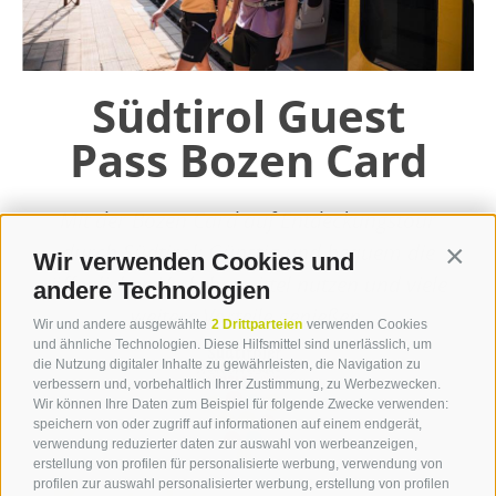
Südtirol Guest
Pass Bozen Card
Mit der Bozen Card auf Entdeckungstour
durch Südtirol: Günstig und bequem die
Wir verwenden Cookies und
Contin
öffenlichen Verkehrsmittel nutzen und viele
andere Technologien
weitere Vorteile genießen.
Wir und andere ausgewählte
2 Drittparteien
verwenden Cookies
und ähnliche Technologien. Diese Hilfsmittel sind unerlässlich, um
die Nutzung digitaler Inhalte zu gewährleisten, die Navigation zu
weiterlesen
verbessern und, vorbehaltlich Ihrer Zustimmung, zu Werbezwecken.
Wir können Ihre Daten zum Beispiel für folgende Zwecke verwenden:
speichern von oder zugriff auf informationen auf einem endgerät,
verwendung reduzierter daten zur auswahl von werbeanzeigen,
erstellung von profilen für personalisierte werbung, verwendung von
profilen zur auswahl personalisierter werbung, erstellung von profilen